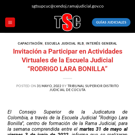
sgtsupcuc@cendoj.ramajudicial.gov.co
GUÍAS JUDICIALES
CAPACITACIÓN
,
ESCUELA JUDICIAL RLB
,
INTERÉS GENERAL
Invitación a Participar en Actividades
Virtuales de la Escuela Judicial
“RODRIGO LARA BONILLA”
POSTED ON
31 MAYO, 2022
BY
TRIBUNAL SUPERIOR DISTRITO
JUDICIAL DE CÚCUTA
El Consejo Superior de la Judicatura de
Colombia, a través de la Escuela Judicial “Rodrigo Lara
Bonilla”, centro de formación de la Rama Judicial, para
la semana comprendida entre el
martes 31 de mayo al
viernes 3 de junio de
2022,
informa que se realizaran