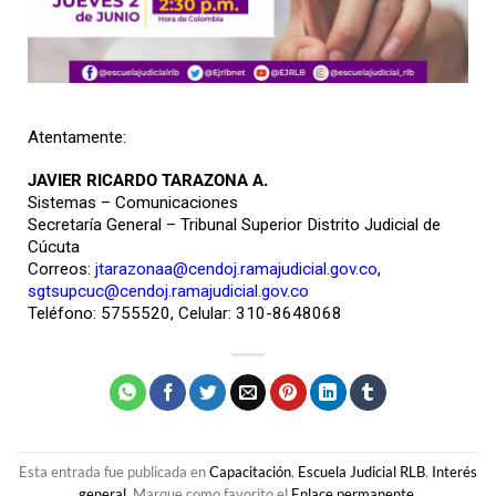
Atentamente:
JAVIER RICARDO TARAZONA A.
Sistemas – Comunicaciones
Secretaría General – Tribunal Superior Distrito Judicial de
Cúcuta
Correos:
jtarazonaa@cendoj.ramajudicial.gov.co
,
sgtsupcuc@cendoj.ramajudicial.gov.co
Teléfono: 5755520, Celular: 310-8648068
Esta entrada fue publicada en
Capacitación
,
Escuela Judicial RLB
,
Interés
general
. Marque como favorito el
Enlace permanente
.