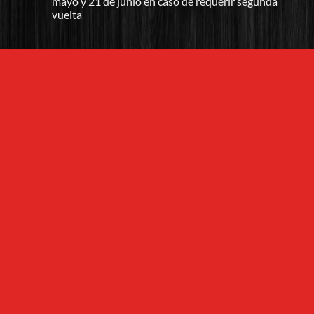
mayo y 21 de junio en caso de requerir segunda
vuelta