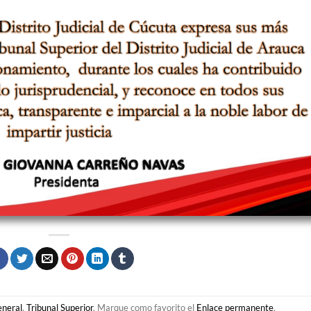
eneral
,
Tribunal Superior
. Marque como favorito el
Enlace permanente
.