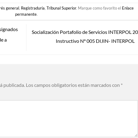
rés general
,
Registraduría
,
Tribunal Superior
. Marque como favorito el
Enlace
permanente
.
signados
Socialización Portafolio de Servicios INTERPOL 2
de a
Instructivo N° 005 DIJIN- INTERPOL
rá publicada.
Los campos obligatorios están marcados con
*