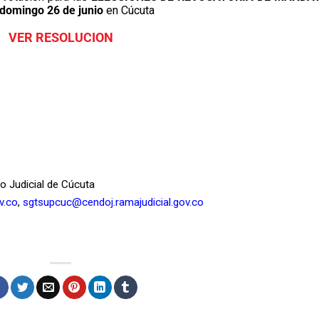
domingo 26 de junio
en Cúcuta
VER RESOLUCION
to Judicial de Cúcuta
v.co
,
sgtsupcuc@cendoj.ramajudicial.gov.co