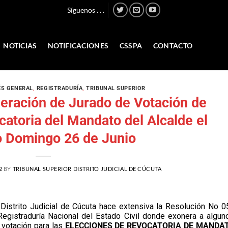
Síguenos . . .
NOTICIAS
NOTIFICACIONES
CSSPA
CONTACTO
ÉS GENERAL
,
REGISTRADURÍA
,
TRIBUNAL SUPERIOR
eración de Jurado de Votación de
atoria del Mandato del Alcalde el
 Domingo 26 de Junio
2
BY
TRIBUNAL SUPERIOR DISTRITO JUDICIAL DE CÚCUTA
 Distrito Judicial de Cúcuta hace extensiva la Resolución No 0
egistraduría Nacional del Estado Civil donde exonera a algun
 votación para las
ELECCIONES DE REVOCATORIA DE MANDA