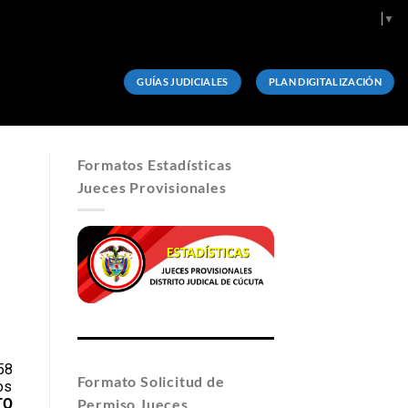
Select Language
▼
GUÍAS JUDICIALES
PLAN DIGITALIZACIÓN
Formatos Estadísticas
Jueces Provisionales
58
Formato Solicitud de
os
TO
Permiso Jueces