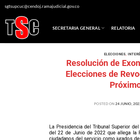
sgtsupcuc@cendoj.ramajudicial.gov.co
SECRETARIA GENERAL
RELATORIA
ELECCIONES
,
INTER
Resolución de Exon
Elecciones de Revoc
Próximo
POSTED ON
24 JUNIO, 202
La Presidencia del Tribunal Superior del
del 22 de Junio de 2022 que allega la R
ciudadanos del servicio como jurados de