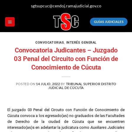
sgtsupcuc@cendoj.ramajudicial.gov.co
GUÍAS JUDICIALES
CONVOCATORIAS
,
INTERÉS GENERAL
Convocatoria Judicantes – Juzgado
03 Penal del Circuito con Función de
Conocimiento de Cúcuta
POSTED ON
14 JULIO, 2022
BY
TRIBUNAL SUPERIOR DISTRITO
JUDICIAL DE CÚCUTA
El juzgado 03 Penal del Circuito con Función de Conocimiento de
Cúcuta convoca a los egresado(as) no graduados de las Facultades
de Derecho de la ciudad de Cúcuta que se encuentren
interesado(as)s en adelantar la judicatura como
Auxiliares Judiciales