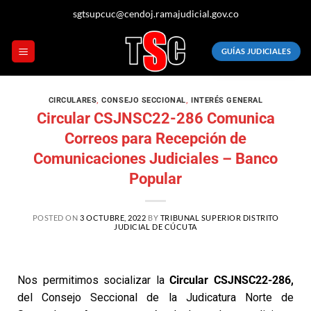
sgtsupcuc@cendoj.ramajudicial.gov.co
GUÍAS JUDICIALES
CIRCULARES
,
CONSEJO SECCIONAL
,
INTERÉS GENERAL
Circular CSJNSC22-286 Comunica
Correos para Recepción de
Comunicaciones Judiciales – Banco
Popular
POSTED ON
3 OCTUBRE, 2022
BY
TRIBUNAL SUPERIOR DISTRITO
JUDICIAL DE CÚCUTA
Nos permitimos socializar la
Circular CSJNSC22-286,
del Consejo Seccional de la Judicatura Norte de