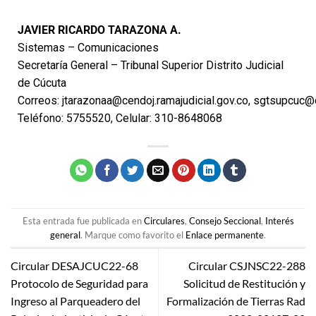
JAVIER RICARDO TARAZONA A.
Sistemas – Comunicaciones
Secretaría General – Tribunal Superior Distrito Judicial
de Cúcuta
Correos:
jtarazonaa@cendoj.ramajudicial.gov.co
,
sgtsupcuc@ce
Teléfono: 5755520, Celular: 310-8648068
Esta entrada fue publicada en
Circulares
,
Consejo Seccional
,
Interés
general
. Marque como favorito el
Enlace permanente
.
Circular DESAJCUC22-68
Circular CSJNSC22-288
Protocolo de Seguridad para
Solicitud de Restitución y
Ingreso al Parqueadero del
Formalización de Tierras Rad