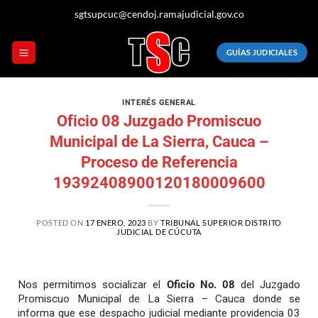
sgtsupcuc@cendoj.ramajudicial.gov.co
GUÍAS JUDICIALES
INTERÉS GENERAL
Oficio 08 Juzgado Promiscuo
Municipal de La Sierra, Cauca –
Proceso de Referencia
19392408900120180009600
POSTED ON
17 ENERO, 2023
BY
TRIBUNAL SUPERIOR DISTRITO
JUDICIAL DE CÚCUTA
Nos permitimos socializar el
Oficio No. 08
del Juzgado
Promiscuo Municipal de La Sierra – Cauca donde se
informa que ese despacho judicial mediante providencia 03