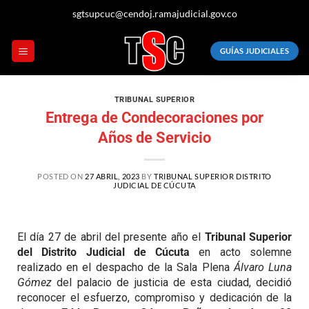
sgtsupcuc@cendoj.ramajudicial.gov.co
GUÍAS JUDICIALES
TRIBUNAL SUPERIOR
Entrega de Condecoraciones por
Años de Servicio
POSTED ON
27 ABRIL, 2023
BY
TRIBUNAL SUPERIOR DISTRITO
JUDICIAL DE CÚCUTA
El día 27 de abril del presente año el
Tribunal Superior
del Distrito Judicial de Cúcuta
en acto solemne
realizado en el despacho de la Sala Plena
Álvaro Luna
Gómez
del palacio de justicia de esta ciudad, decidió
reconocer el esfuerzo, compromiso y dedicación de la