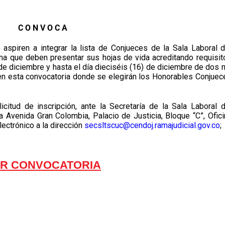
C O N V O C A
spiren a integrar la lista de Conjueces de la Sala Laboral d
rma que deben presentar sus hojas de vida acreditando requisit
) de diciembre y hasta el día dieciséis (16) de diciembre de dos m
ar en esta convocatoria donde se elegirán los Honorables Conjuec
citud de inscripción, ante la Secretaría de la Sala Laboral d
la Avenida Gran Colombia, Palacio de Justicia, Bloque “C”, Ofici
lectrónico a la dirección
secsltscuc@cendoj.ramajudicial.gov.co
;
R CONVOCATORIA