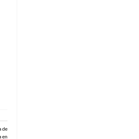
a de
a en