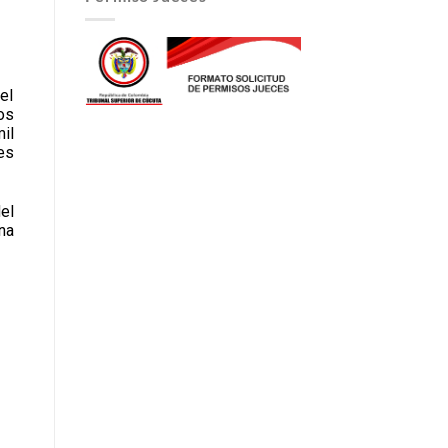
el
os
il
es
el
na