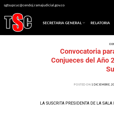
sgtsupcuc@cendoj.ramajudicial.gov.co
SECRETARIA GENERAL
RELATORIA
CO
Convocatoria para
Conjueces del Año 20
Su
POSTED ON
1 DICIEMBRE, 2
LA SUSCRITA PRESIDENTA DE LA SALA 