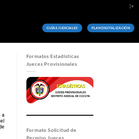
Select Language
▼
GUÍAS JUDICIALES
PLAN DIGITALIZACIÓN
Formatos Estadísticas
Jueces Provisionales
4
a
el
de
Formato Solicitud de
Permiso Jueces