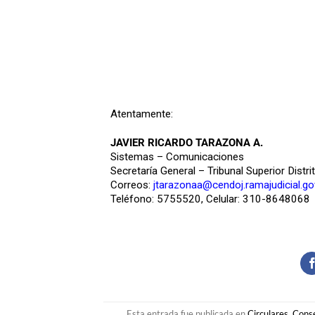
Atentamente:
JAVIER RICARDO TARAZONA A.
Sistemas – Comunicaciones
Secretaría General – Tribunal Superior Distri
Correos:
jtarazonaa@cendoj.ramajudicial.go
Teléfono: 5755520, Celular: 310-8648068
Esta entrada fue publicada en
Circulares
,
Conse