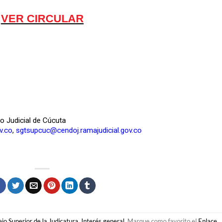
VER CIRCULAR
to Judicial de Cúcuta
v.co
,
sgtsupcuc@cendoj.ramajudicial.gov.co
jo Superior de la Judicatura
,
Interés general
. Marque como favorito el
Enlace