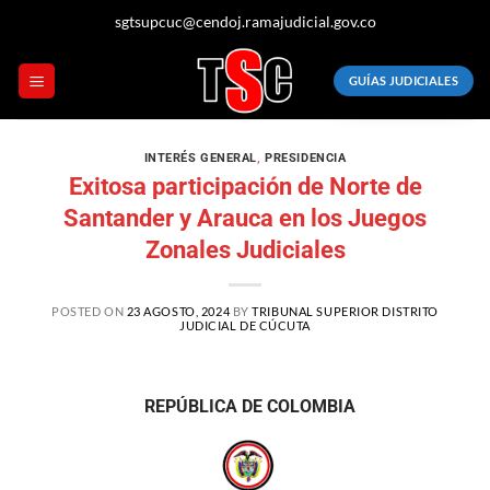
sgtsupcuc@cendoj.ramajudicial.gov.co
GUÍAS JUDICIALES
INTERÉS GENERAL
,
PRESIDENCIA
Exitosa participación de Norte de
Santander y Arauca en los Juegos
Zonales Judiciales
POSTED ON
23 AGOSTO, 2024
BY
TRIBUNAL SUPERIOR DISTRITO
JUDICIAL DE CÚCUTA
REPÚBLICA DE COLOMBIA