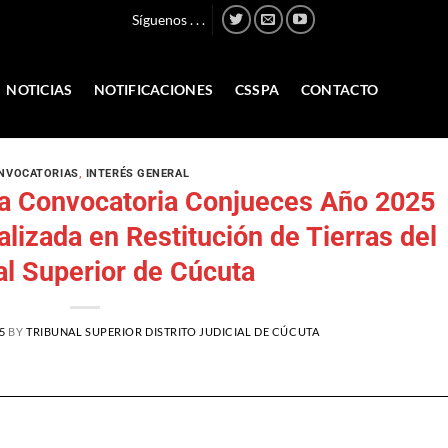
Síguenos . . .
NOTICIAS
NOTIFICACIONES
CSSPA
CONTACTO
NVOCATORIAS
,
INTERÉS GENERAL
ta Convocatoria Conjueces Año 2025
ializada en Restitución de Tierras del
al Superior de Cúcuta
5
BY
TRIBUNAL SUPERIOR DISTRITO JUDICIAL DE CÚCUTA