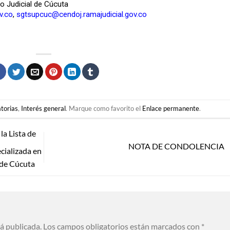
to Judicial de Cúcuta
v.co
,
sgtsupcuc@cendoj.ramajudicial.gov.co
torias
,
Interés general
. Marque como favorito el
Enlace permanente
.
a Lista de
NOTA DE CONDOLENCIA
cializada en
 de Cúcuta
rá publicada.
Los campos obligatorios están marcados con
*