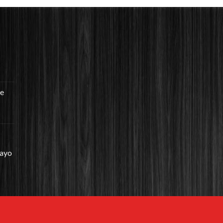
re
mayo