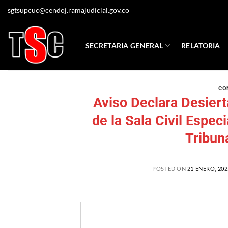
sgtsupcuc@cendoj.ramajudicial.gov.co
SECRETARIA GENERAL
RELATORIA
CO
Aviso Declara Desier
de la Sala Civil Espec
Tribun
POSTED ON
21 ENERO, 202