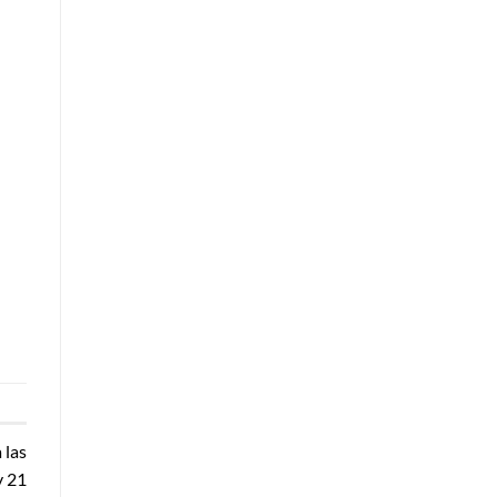
 las
y 21