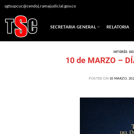
sgtsupcuc@cendoj.ramajudicial.gov.co
SECRETARIA GENERAL
RELATORIA
INTERÉS GE
10 de MARZO – D
POSTED ON
10 MARZO, 20