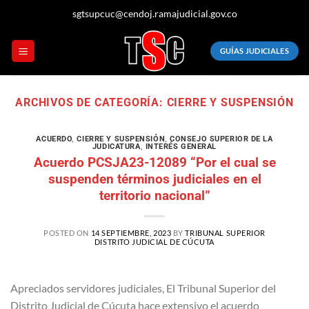
Saltar
sgtsupcuc@cendoj.ramajudicial.gov.co
al
contenido
GUÍAS JUDICIALES
ARCHIVOS DE CATEGORÍA:
CIERRE Y SUSPENSIÓN
ACUERDO
,
CIERRE Y SUSPENSIÓN
,
CONSEJO SUPERIOR DE LA
JUDICATURA
,
INTERÉS GENERAL
Acuerdo PCSJA23-12089 “Por el cual se
suspenden términos judiciales en el
territorio nacional”
POSTED ON
14 SEPTIEMBRE, 2023
BY
TRIBUNAL SUPERIOR
DISTRITO JUDICIAL DE CÚCUTA
Apreciados servidores judiciales, El Tribunal Superior del
Distrito Judicial de Cúcuta hace extensivo el acuerdo