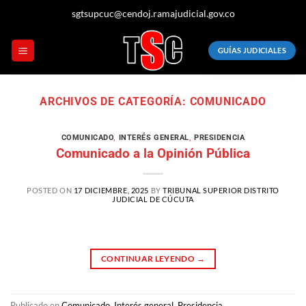
Saltar
sgtsupcuc@cendoj.ramajudicial.gov.co
al
contenido
GUÍAS JUDICIALES
ARCHIVOS DE CATEGORÍA:
COMUNICADO
COMUNICADO
,
INTERÉS GENERAL
,
PRESIDENCIA
Comunicado a la Opinión Pública
POSTED ON
17 DICIEMBRE, 2025
BY
TRIBUNAL SUPERIOR DISTRITO
JUDICIAL DE CÚCUTA
CONTINUAR LEYENDO
→
Publicado en
Comunicado
,
Interés general
,
Presidencia