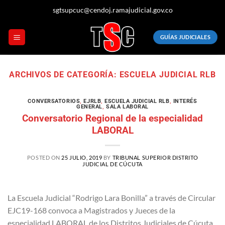
Saltar
sgtsupcuc@cendoj.ramajudicial.gov.co
al
contenido
GUÍAS JUDICIALES
ARCHIVOS DE CATEGORÍA:
ESCUELA JUDICIAL RLB
CONVERSATORIOS
,
EJRLB
,
ESCUELA JUDICIAL RLB
,
INTERÉS
GENERAL
,
SALA LABORAL
Conversatorio Regional de la especialidad
LABORAL
POSTED ON
25 JULIO, 2019
BY
TRIBUNAL SUPERIOR DISTRITO
JUDICIAL DE CÚCUTA
La Escuela Judicial “Rodrigo Lara Bonilla” a través de Circular
EJC19-168 convoca a Magistrados y Jueces de la
especialidad LABORAL de los Distritos Judiciales de Cúcuta,