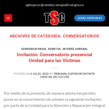
Saltar
sgtsupcuc@cendoj.ramajudicial.gov.co
al
contenido
GUÍAS JUDICIALES
ARCHIVOS DE CATEGORÍA:
CONVERSATORIOS
CONVERSATORIOS
,
EVENTOS
,
INTERÉS GENERAL
Invitación: Conversatorio presencial
Unidad para las Víctimas
POSTED ON
6 JULIO, 2023
BY
TRIBUNAL SUPERIOR DISTRITO
JUDICIAL DE CÚCUTA
Por medio de la presente, de manera atenta me permito
poner en el conocimiento de ustedes la siguiente invitación
por parte de la Unidad para la Atención y Reparación Integral