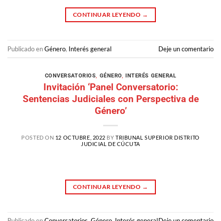
CONTINUAR LEYENDO
→
Publicado en
Género
,
Interés general
Deje un comentario
CONVERSATORIOS
,
GÉNERO
,
INTERÉS GENERAL
Invitación ‘Panel Conversatorio:
Sentencias Judiciales con Perspectiva de
Género’
POSTED ON
12 OCTUBRE, 2022
BY
TRIBUNAL SUPERIOR DISTRITO
JUDICIAL DE CÚCUTA
CONTINUAR LEYENDO
→
Publicado en
Conversatorios
,
Género
,
Interés general
Deje un comentario