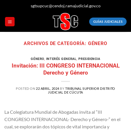
Saltar
sgtsupcuc@cendoj.ramajudicial.gov.co
al
contenido
GUÍAS JUDICIALES
ARCHIVOS DE CATEGORÍA:
GÉNERO
GÉNERO
,
INTERÉS GENERAL
,
PRESIDENCIA
Invitación: III CONGRESO INTERNACIONAL
Derecho y Género
POSTED ON
22 ABRIL, 2024
BY
TRIBUNAL SUPERIOR DISTRITO
JUDICIAL DE CÚCUTA
La Colegiatura Mundial de Abogadas invita al “III
CONGRESO INTERNACIONAL- Derecho y Género-” en el
cual, se explorarán dos tópicos de vital importancia y