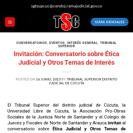
sgtsupcuc@cendoj.ramajudicial.gov.co
GUÍAS JUDICIALES
CONVERSATORIOS
,
EVENTOS
,
INTERÉS GENERAL
,
TRIBUNAL
SUPERIOR
Invitación: Conversatorio sobre Ética
Judicial y Otros Temas de Interés
POSTED ON
16 JUNIO, 2023
BY
TRIBUNAL SUPERIOR DISTRITO
JUDICIAL DE CÚCUTA
El Tribunal Superior del distrito judicial de Cúcuta, la
Universidad Libre de Cúcuta, la Asociación Pro-Obras
Sociales de la Justicia Norte de Santander y el Colegio de
Jueces y Fiscales de Norte de Santander y Arauca
invitan
al
conversatorio sobre
Ética Judicial y Otros Temas de