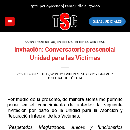
sgtsupcuc@cendoj.ramajudicial.gov.co
GUÍAS JUDICIALES
CONVERSATORIOS
,
EVENTOS
,
INTERÉS GENERAL
Invitación: Conversatorio presencial
Unidad para las Víctimas
POSTED ON
6 JULIO, 2023
BY
TRIBUNAL SUPERIOR DISTRITO
JUDICIAL DE CÚCUTA
Por medio de la presente, de manera atenta me permito
poner en el conocimiento de ustedes la siguiente
invitación por parte de la Unidad para la Atención y
Reparación Integral de las Victimas:
“Respetados, Magistrados, Jueces y funcionarios