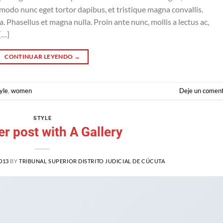
mmodo nunc eget tortor dapibus, et tristique magna convallis.
 Phasellus et magna nulla. Proin ante nunc, mollis a lectus ac,
[…]
CONTINUAR LEYENDO
→
yle
,
women
Deje un coment
STYLE
r post with A Gallery
013
BY
TRIBUNAL SUPERIOR DISTRITO JUDICIAL DE CÚCUTA