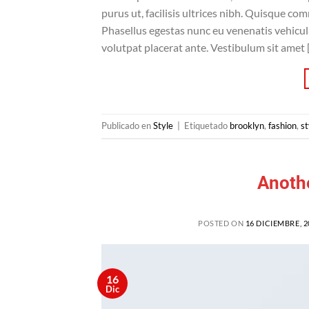
purus ut, facilisis ultrices nibh. Quisque co
Phasellus egestas nunc eu venenatis vehicula.
volutpat placerat ante. Vestibulum sit amet 
Publicado en
Style
|
Etiquetado
brooklyn
,
fashion
,
st
Anothe
POSTED ON
16 DICIEMBRE, 2
16
Dic