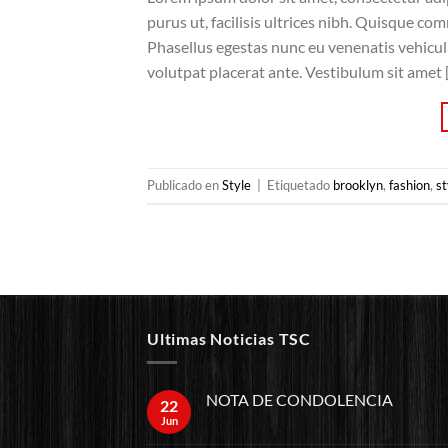
purus ut, facilisis ultrices nibh. Quisque co
Phasellus egestas nunc eu venenatis vehicula.
volutpat placerat ante. Vestibulum sit amet 
Publicado en
Style
|
Etiquetado
brooklyn
,
fashion
,
st
Ultimas Noticias TSC
NOTA DE CONDOLENCIA
22
Jun