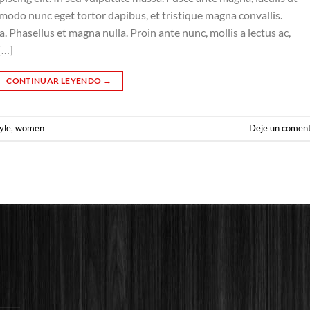
mmodo nunc eget tortor dapibus, et tristique magna convallis.
 Phasellus et magna nulla. Proin ante nunc, mollis a lectus ac,
[…]
CONTINUAR LEYENDO
→
yle
,
women
Deje un coment