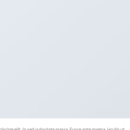
iscing elit. In sed vulputate massa. Fusce ante magna, iaculis ut