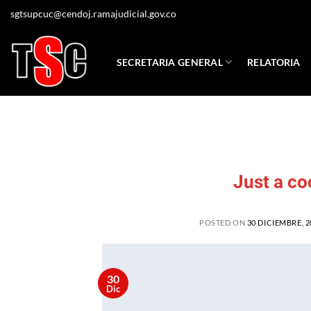
Saltar
sgtsupcuc@cendoj.ramajudicial.gov.co
al
contenido
SECRETARIA GENERAL
RELATORIA
Just a co
POSTED ON
30 DICIEMBRE, 2
30
Dic