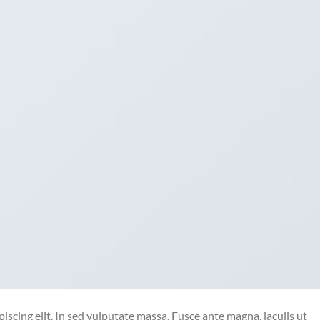
iscing elit. In sed vulputate massa. Fusce ante magna, iaculis ut