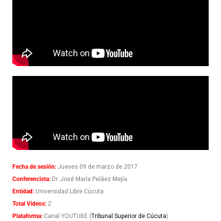
Fecha de sesión:
Jueves 09 de marzo de 2017
Conferencista:
Dr. José María Peláez Mejía
Entidad:
Universidad Libre Cúcuta
Total Videos:
2
Plataforma:
Canal YOUTUBE (
Tribunal Superior de Cúcuta
)