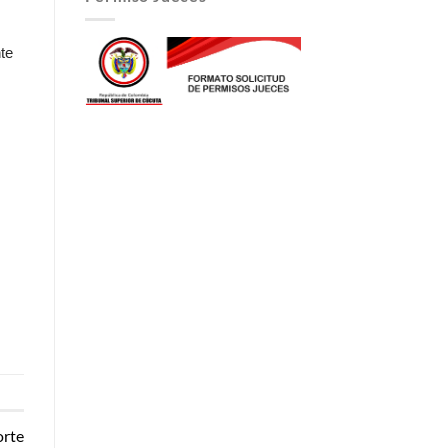
te
orte