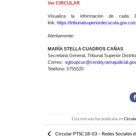
Ver CIRCULAR
Visualiza la información de cada D
link:
https://tribunalsuperiordecucuta.gov.co/d
Atentamente:
MARÍA STELLA CUADROS CAÑAS
Secretaria General, Tribunal Superior Distrit
Correo:
sgtsupcuc@cendoj.ramajudicial.gov
Teléfono: 5755520
Esta entrada fue publicada en
Circul
Circular PTSC18-03 – Redes Sociales d