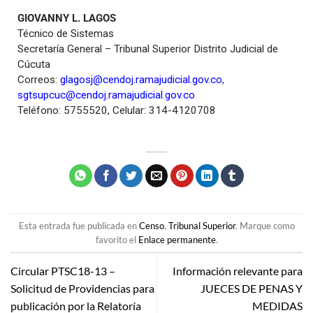
GIOVANNY L. LAGOS
Técnico de Sistemas
Secretaría General – Tribunal Superior Distrito Judicial de
Cúcuta
Correos:
glagosj@cendoj.ramajudicial.gov.co
,
sgtsupcuc@cendoj.ramajudicial.gov.co
Teléfono: 5755520, Celular: 314-4120708
Esta entrada fue publicada en
Censo
,
Tribunal Superior
. Marque como
favorito el
Enlace permanente
.
Circular PTSC18-13 –
Información relevante para
Solicitud de Providencias para
JUECES DE PENAS Y
publicación por la Relatoría
MEDIDAS