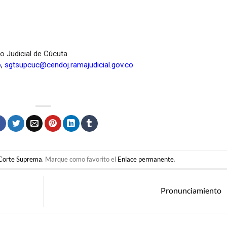
to Judicial de Cúcuta
o
,
sgtsupcuc@cendoj.ramajudicial.gov.co
Corte Suprema
. Marque como favorito el
Enlace permanente
.
Pronunciamiento