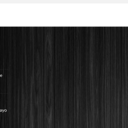
re
mayo