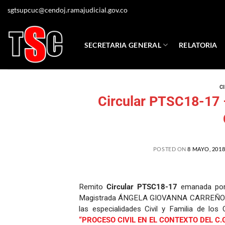
sgtsupcuc@cendoj.ramajudicial.gov.co
SECRETARIA GENERAL
RELATORIA
C
Circular PTSC18-17 –
POSTED ON
8 MAYO, 201
Remito
Circular PTSC18-17
emanada por l
Magistrada ÁNGELA GIOVANNA CARREÑO NAVA
las especialidades Civil y Familia de los
“PROCESO CIVIL EN EL CONTEXTO DEL C.G