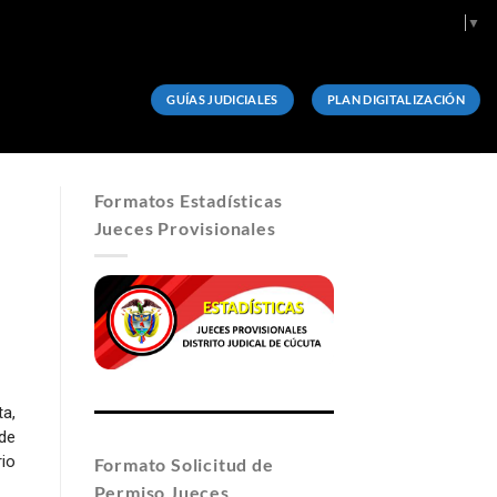
Select Language
▼
GUÍAS JUDICIALES
PLAN DIGITALIZACIÓN
Formatos Estadísticas
Jueces Provisionales
a,
de
io
Formato Solicitud de
Permiso Jueces