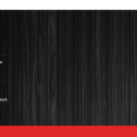
re
mayo