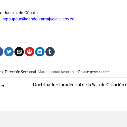
to Judicial de Cúcuta
o
,
sgtsupcuc@cendoj.ramajudicial.gov.co
es
,
Dirección Seccional
. Marque como favorito el
Enlace permanente
.
Doctrina Jursiprudencial de la Sala de Casación C
mer