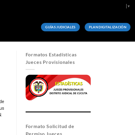
Select Language
▼
GUÍAS JUDICIALES
PLAN DIGITALIZACIÓN
Formatos Estadísticas
Jueces Provisionales
 de
us
N.
Formato Solicitud de
Permiso Jueces