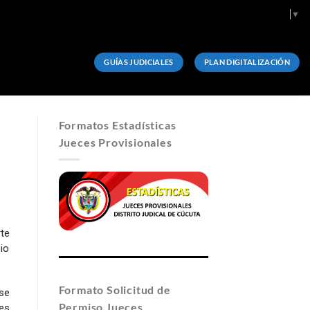
Select Language
▼
GUÍAS JUDICIALES
PLAN DIGITALIZACIÓN
Formatos Estadísticas
Jueces Provisionales
te
pio
Formato Solicitud de
 se
Permiso Jueces
les