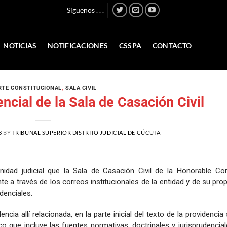
Síguenos . . .
NOTICIAS
NOTIFICACIONES
CSSPA
CONTACTO
RTE CONSTITUCIONAL
,
SALA CIVIL
ncial de la Sala de Casación Civil
8
BY
TRIBUNAL SUPERIOR DISTRITO JUDICIAL DE CÚCUTA
dad judicial que la Sala de Casación Civil de la Honorable Cor
e a través de los correos institucionales de la entidad y de su pro
denciales.
cia allí relacionada, en la parte inicial del texto de la providencia
ico que incluye las fuentes normativas, doctrinales y jurisprudencia