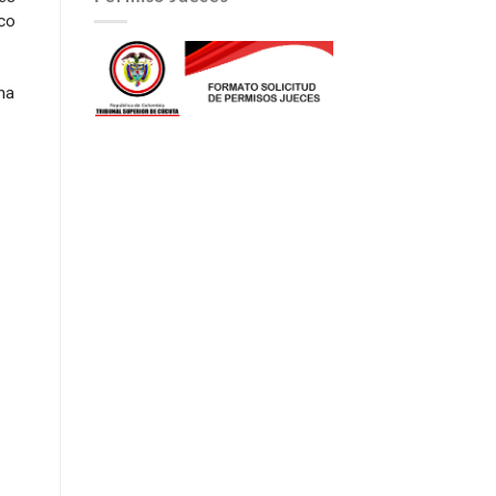
ico
na