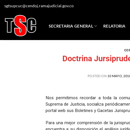
sgtsupcuc@cendoj.ramajudicial.gov.co
SECRETARIA GENERAL
RELATORIA
CO
Doctrina Jursiprude
POSTED ON
10 MAYO, 201
Nos permitimos recordar a toda la comuni
Suprema de Justicia, socializa periódicament
portal web sus Boletines y Gacetas Jurispru
Para una mejor comprensión de la jurispruden
encuentra a su disposición el análisis juríd