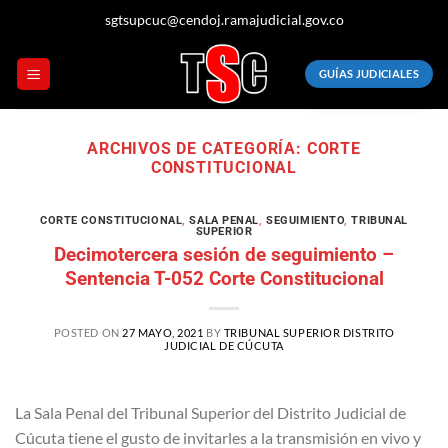
Saltar
sgtsupcuc@cendoj.ramajudicial.gov.co
al
contenido
GUÍAS JUDICIALES
ARCHIVOS DE CATEGORÍA:
CORTE
CONSTITUCIONAL
CORTE CONSTITUCIONAL
,
SALA PENAL
,
SEGUIMIENTO
,
TRIBUNAL
SUPERIOR
Decimotercera sesión de seguimiento –
Sentencia T-052 Corte Constitucional
POSTED ON
27 MAYO, 2021
BY
TRIBUNAL SUPERIOR DISTRITO
JUDICIAL DE CÚCUTA
La Sala Penal del Tribunal Superior del Distrito Judicial de
Cúcuta tiene el gusto de invitarles a la transmisión en vivo y