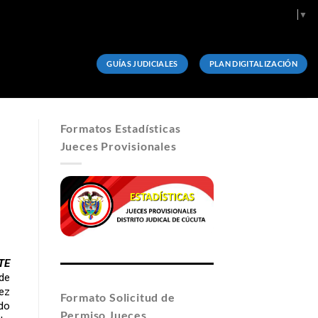
Select Language
▼
GUÍAS JUDICIALES
PLAN DIGITALIZACIÓN
Formatos Estadísticas
Jueces Provisionales
TE
de
ez
Formato Solicitud de
do
Permiso Jueces