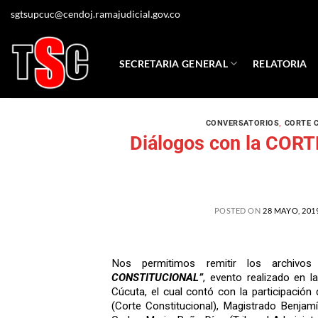
sgtsupcuc@cendoj.ramajudicial.gov.co
SECRETARIA GENERAL
RELATORIA
CONVERSATORIOS
,
CORTE 
Diálogos con la COR
POSTED ON
28 MAYO, 201
Nos permitimos remitir los archivo
CONSTITUCIONAL”
, evento realizado en l
Cúcuta, el cual contó con la participación
(Corte Constitucional), Magistrado Benjam