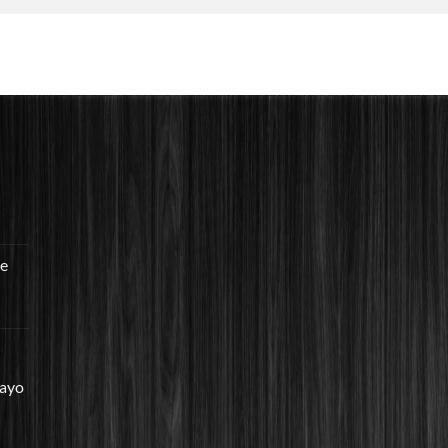
re
mayo