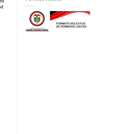
to
d.