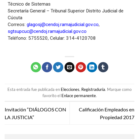
Técnico de Sistemas
Secretaría General – Tribunal Superior Distrito Judicial de
Cúcuta
Correos:
glagosj@cendoj.ramajudicial.gov.co
,
sgtsupcuc@cendoj.ramajudicial.gov.co
Teléfono: 5755520, Celular: 314-4120708
Esta entrada fue publicada en
Elecciones
,
Registraduría
. Marque como
favorito el
Enlace permanente
.
Invitación “DIÁLOGOS CON
Calificación Empleados en
LA JUSTICIA”
Propiedad 2017