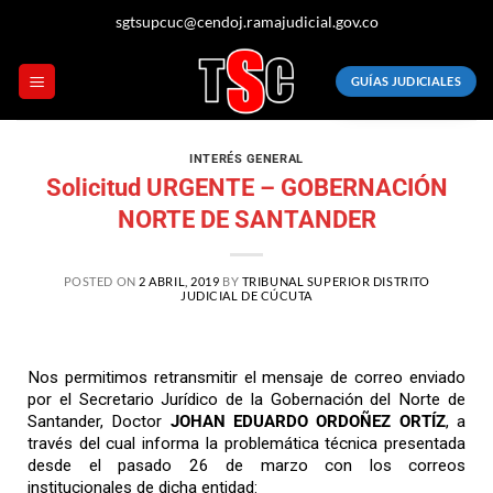
sgtsupcuc@cendoj.ramajudicial.gov.co
GUÍAS JUDICIALES
INTERÉS GENERAL
Solicitud URGENTE – GOBERNACIÓN
NORTE DE SANTANDER
POSTED ON
2 ABRIL, 2019
BY
TRIBUNAL SUPERIOR DISTRITO
JUDICIAL DE CÚCUTA
Nos permitimos retransmitir el mensaje de correo enviado
por el Secretario Jurídico de la Gobernación del Norte de
Santander, Doctor
JOHAN EDUARDO ORDOÑEZ ORTÍZ
, a
través del cual informa la problemática técnica presentada
desde el pasado 26 de marzo con los correos
institucionales de dicha entidad: