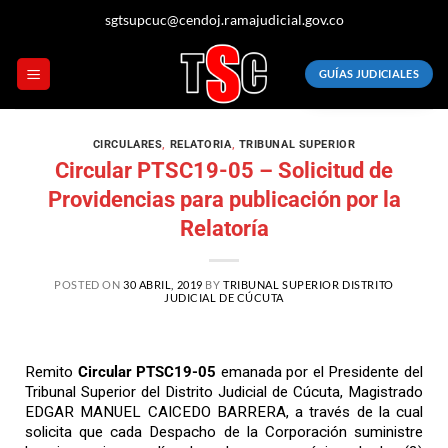
sgtsupcuc@cendoj.ramajudicial.gov.co
GUÍAS JUDICIALES
CIRCULARES
,
RELATORIA
,
TRIBUNAL SUPERIOR
Circular PTSC19-05 – Solicitud de
Providencias para publicación por la
Relatoría
POSTED ON
30 ABRIL, 2019
BY
TRIBUNAL SUPERIOR DISTRITO
JUDICIAL DE CÚCUTA
Remito
Circular PTSC19-05
emanada por el Presidente del
Tribunal Superior del Distrito Judicial de Cúcuta, Magistrado
EDGAR MANUEL CAICEDO BARRERA, a través de la cual
solicita que cada Despacho de la Corporación suministre