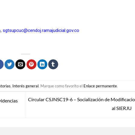
o
,
sgtsupcuc@cendoj.ramajudicial.gov.co
torias
,
Interés general
. Marque como favorito el
Enlace permanente
.
Circular CSJNSC19-6 – Socialización de Modificaci
videncias
al SIERJU