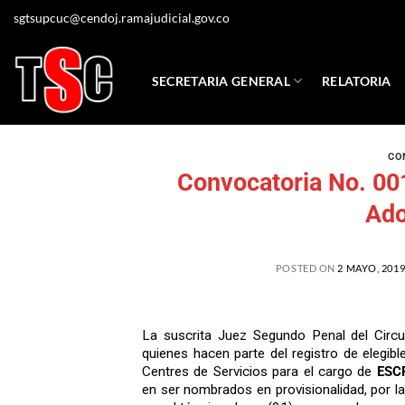
sgtsupcuc@cendoj.ramajudicial.gov.co
SECRETARIA GENERAL
RELATORIA
CO
Convocatoria No. 001
Ado
POSTED ON
2 MAYO, 201
La suscrita Juez Segundo Penal del Cir
quienes hacen parte del registro de elegi
Centres de Servicios para el cargo de
ESC
en ser nombrados en provisionalidad, por la 