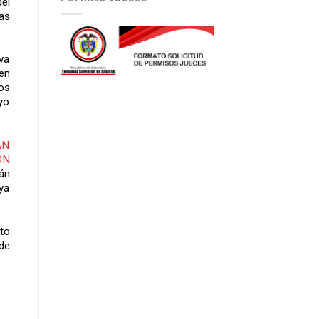
el
as
va
en
os
ayo
AN
ON
rán
ya
to
 de