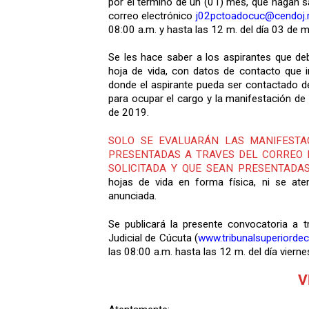
por el término de un (01) mes, que hagan s
correo electrónico
j02pctoadocuc@cendoj.ra
08:00 a.m. y hasta las 12 m. del día 03 de
Se les hace saber a los aspirantes que d
hoja de vida, con datos de contacto que i
donde el aspirante pueda ser contactado de
para ocupar el cargo y la manifestación de 
de 2019.
SOLO SE EVALUARÁN LAS MANIFESTA
PRESENTADAS A TRAVES DEL CORREO 
SOLICITADA Y QUE SEAN PRESENTADA
hojas de vida en forma física, ni se at
anunciada.
Se publicará la presente convocatoria a t
Judicial de Cúcuta (
www.tribunalsuperiordec
las 08:00 a.m. hasta las 12 m. del día vier
V