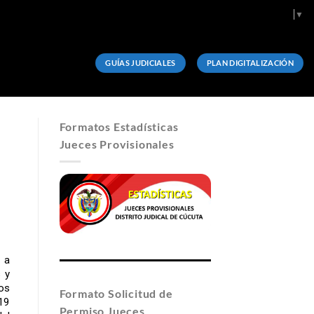
Select Language
▼
GUÍAS JUDICIALES
PLAN DIGITALIZACIÓN
Formatos Estadísticas
Jueces Provisionales
 a
 y
os
Formato Solicitud de
019
Permiso Jueces