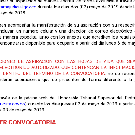
aber su aspiración de manera escrita, de forma exclusiva a través d
majudicial.gov.co
durante los días dos (02) mayo de 2019 desde l
 mayo de 2019.
eben acompañar la manifestación de su aspiración con su respecti
ncluyan un numero celular y una dirección de correo electrónico 
 manera expedita, junto con los anexos que acrediten los requisit
encontrarse disponible para ocuparlo a partir del día lunes 6 de m
CIONES DE ASPIRACION CON LAS HOJAS DE VIDA QUE SE
ELECTRONICO AUTORIZADO, QUE CONTENGAN LA INFORMACI
S DENTRO DEL TERMINO DE LA CONVOCATORIA
, no se recibi
enderán aspiraciones que se presenten de forma diferente a la 
ravés de la página web del Honorable Tribunal Superior del Distri
ucuta.gov.co
) durante los días jueves 02 de mayo de 2019 a partir
nes 03 de mayo de 2019.
ER CONVOCATORIA