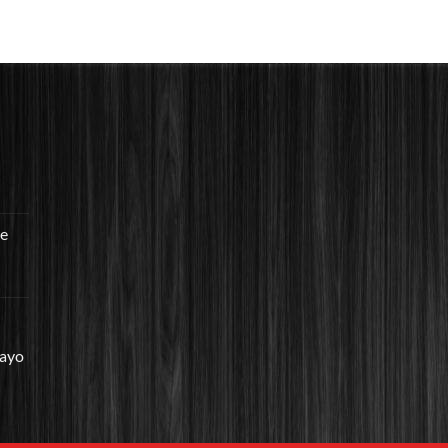
re
mayo