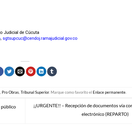
to Judicial de Cúcuta
o
,
sgtsupcuc@cendoj.ramajudicial.gov.co
l
,
Pro Obras
,
Tribunal Superior
. Marque como favorito el
Enlace permanente
.
¡¡URGENTE!! – Recepción de documentos vía co
 público
electrónico (REPARTO)