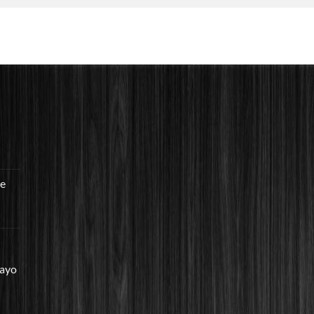
re
mayo