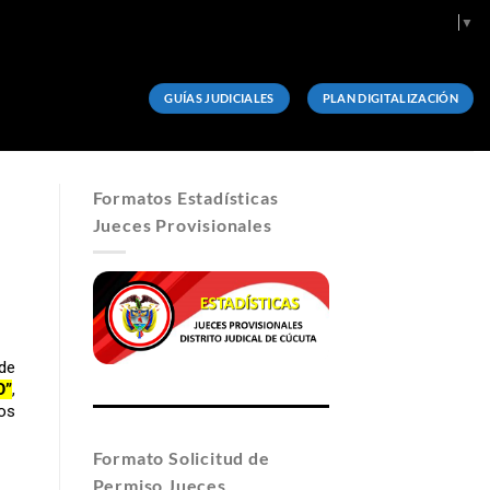
Select Language
▼
GUÍAS JUDICIALES
PLAN DIGITALIZACIÓN
Formatos Estadísticas
Jueces Provisionales
de
O”
,
os
Formato Solicitud de
Permiso Jueces