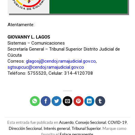
Atentamente:
GIOVANNY L. LAGOS
Sistemas – Comunicaciones
Secretaría General – Tribunal Superior Distrito Judicial de
Cúcuta
Correos:
glagosj@cendoj.ramajudicial.gov.co
,
sgtsupcuc@cendoj.ramajudicial.gov.co
Teléfono: 5755520, Celular: 314-4120708
Esta entrada fue publicada en
Acuerdo
,
Consejo Seccional
,
COVID-19
,
Dirección Seccional
,
Interés general
,
Tribunal Superior
. Marque como
favorito el
Enlace permanente
.