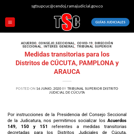
sgtsupcuc@cendoj.ramajudicial.gov.co
GUÍAS JUDICIALES
ACUERDO
,
CONSEJO SECCIONAL
,
COVID-19
,
DIRECCIÓN
SECCIONAL
,
INTERÉS GENERAL
,
TRIBUNAL SUPERIOR
Medidas transitorias para los
Distritos de CÚCUTA, PAMPLONA y
ARAUCA
POSTED ON
16 JUNIO, 2020
BY
TRIBUNAL SUPERIOR DISTRITO
JUDICIAL DE CÚCUTA
Por instrucciones de la Presidencia del Consejo Seccional
de la Judicatura, nos permitimos socializar los
Acuerdos
149, 150 y 151
referentes a medidas transitorias
decretadas para los Distritos Judiciales de Cúcuta,