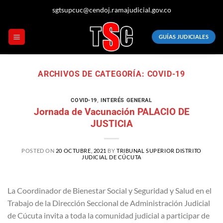
Saltar
sgtsupcuc@cendoj.ramajudicial.gov.co
al
contenido
GUÍAS JUDICIALES
ARCHIVOS DE CATEGORÍA:
COVID-19
COVID-19
,
INTERÉS GENERAL
Jornada de Vacunación PALACIO DE
JUSTICIA
POSTED ON
20 OCTUBRE, 2021
BY
TRIBUNAL SUPERIOR DISTRITO
JUDICIAL DE CÚCUTA
La Coordinador de Bienestar Social y Seguridad y Salud en el
Trabajo de la Dirección Seccional de Administración Judicial
de Cúcuta invita a toda la comunidad judicial a participar de