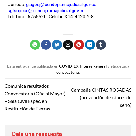
Correos:
glagosj@cendoj.ramajudicial.gov.co
,
sgtsupcuc@cendoj.ramajudicial.gov.co
Teléfono: 5755520, Celular: 314-4120708
Esta entrada fue publicada en
COVID-19
,
Interés general
y etiquetada
convocatoria
.
Comunica resultados
Campaña CINTAS ROSADAS
Convocatoria (Oficial Mayor)
(prevención de cáncer de
– Sala Civil Espec. en
seno)
Restitución de Tierras
Deja una respuesta