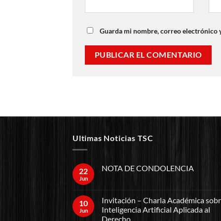
Guarda mi nombre, correo electrónico 
Ultimas Noticias TSC
NOTA DE CONDOLENCIA
22
Jun
Invitación – Charla Académica sob
10
Inteligencia Artificial Aplicada al
Jun
Derecho