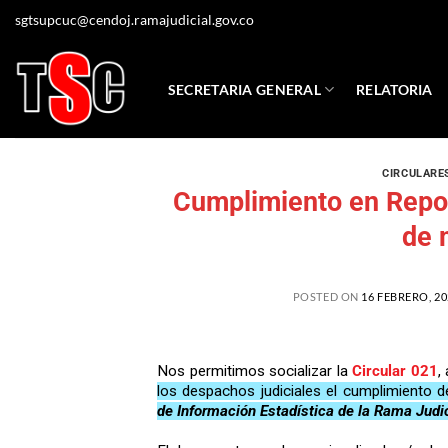
sgtsupcuc@cendoj.ramajudicial.gov.co
SECRETARIA GENERAL
RELATORIA
CIRCULARE
Cumplimiento en Repo
de 
POSTED ON
16 FEBRERO, 20
Nos permitimos socializar la
Circular 021
,
los despachos judiciales el cumplimiento d
de Información Estadística de la Rama Judi