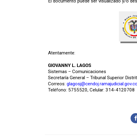
El documento puede ser visualizado y/o desc
Atentamente:
GIOVANNY L. LAGOS
Sistemas – Comunicaciones
Secretaría General – Tribunal Superior Distri
Correos:
glagosj@cendoj.ramajudicial.gov.c
Teléfono: 5755520, Celular: 314-4120708