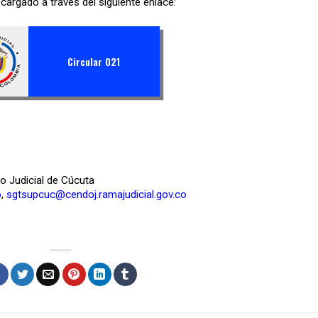
argado a través del siguiente enlace:
Circular 021
to Judicial de Cúcuta
o
,
sgtsupcuc@cendoj.ramajudicial.gov.co