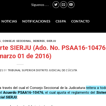
Síguenos . . .
NOTICIAS
NOTIFICACIONES
CSSPA
CONTACTO
S
,
CONSEJO SECCIONAL
,
DEBERES
,
SIERJU
rte SIERJU (Ado. No. PSAA16-10476
marzo 01 de 2016)
21
BY
TRIBUNAL SUPERIOR DISTRITO JUDICIAL DE CÚCUTA
 a través del cual el Consejo Seccional de la Judicatura
reitera a to
el
Acuerdo PSAA16-10476
, el cual ajusta el reglamento del
Siste
cial SIERJU
.