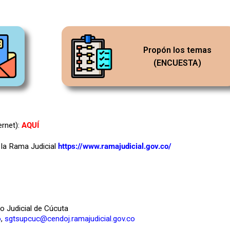
Propón los temas
(ENCUESTA)
ernet):
AQUÍ
e la Rama Judicial
https://www.ramajudicial.gov.co/
to Judicial de Cúcuta
o
,
sgtsupcuc@cendoj.ramajudicial.gov.co