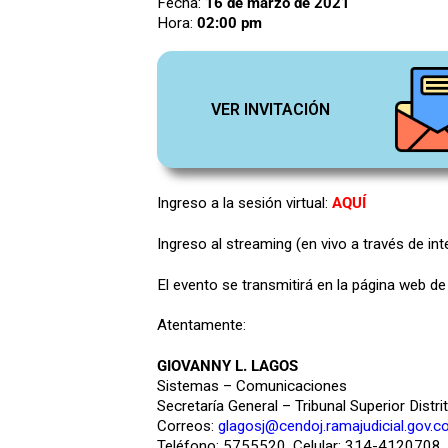
Fecha:
16 de marzo de 2021
Hora:
02:00 pm
VER INVITACIÓN
Ingreso a la sesión virtual:
AQUÍ
Ingreso al streaming (en vivo a través de int
El evento se transmitirá en la página web d
Atentamente:
GIOVANNY L. LAGOS
Sistemas – Comunicaciones
Secretaría General – Tribunal Superior Distri
Correos:
glagosj@cendoj.ramajudicial.gov.c
Teléfono: 5755520, Celular: 314-4120708