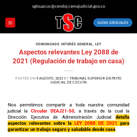
sgtsupcuc@cendoj.ramajudicial.gov.co
GUÍAS JUDICIALES
COMUNICADO
,
INTERÉS GENERAL
,
LEY
Aspectos relevantes Ley 2088 de
2021 (Regulación de trabajo en casa)
POSTED ON
9 AGOSTO, 2021
BY
TRIBUNAL SUPERIOR DISTRITO
JUDICIAL DE CÚCUTA
Nos permitimos compartir a toda nuestra comunidad
judicial la
Circular DEAJ21-50
, a través de la cual la
Dirección Ejecutiva de Administración Judicial
detalla
aspectos relevantes sobre la
LEY 2088 DE 2021
para
garantizar un trabajo seguro y saludable desde casa
.