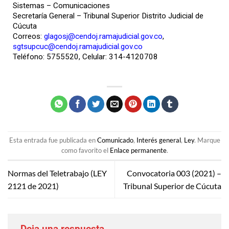
Sistemas – Comunicaciones
Secretaría General – Tribunal Superior Distrito Judicial de
Cúcuta
Correos:
glagosj@cendoj.ramajudicial.gov.co
,
sgtsupcuc@cendoj.ramajudicial.gov.co
Teléfono: 5755520, Celular: 314-4120708
Esta entrada fue publicada en
Comunicado
,
Interés general
,
Ley
. Marque
como favorito el
Enlace permanente
.
Normas del Teletrabajo (LEY
Convocatoria 003 (2021) –
2121 de 2021)
Tribunal Superior de Cúcuta
Deja una respuesta