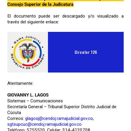
Consejo Superior de la Judicatura
.
El documento puede ser descargado y/o visualizado a
través del siguiente enlace:
Circular 126
Atentamente:
GIOVANNY L. LAGOS
Sistemas – Comunicaciones
Secretaría General – Tribunal Superior Distrito Judicial de
Cúcuta
Correos:
glagosj@cendoj.ramajudicial.gov.co
,
sgtsupcuc@cendoj.ramajudicial.gov.co
Teléfono: 5755520, Celular: 314-4120708