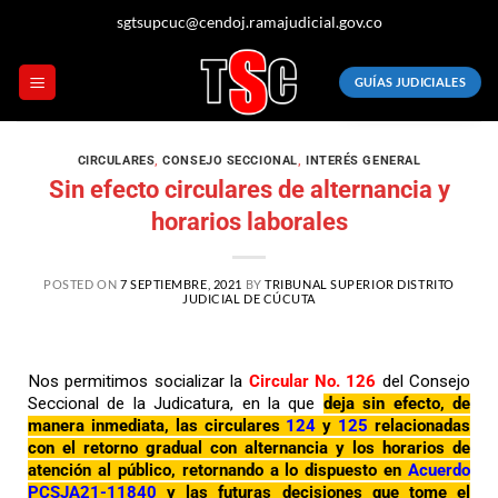
sgtsupcuc@cendoj.ramajudicial.gov.co
GUÍAS JUDICIALES
CIRCULARES
,
CONSEJO SECCIONAL
,
INTERÉS GENERAL
Sin efecto circulares de alternancia y
horarios laborales
POSTED ON
7 SEPTIEMBRE, 2021
BY
TRIBUNAL SUPERIOR DISTRITO
JUDICIAL DE CÚCUTA
Nos permitimos socializar la
Circular No. 126
del Consejo
Seccional de la Judicatura, en la que
deja sin efecto, de
manera inmediata, las circulares
124
y
125
relacionadas
con el retorno gradual con alternancia y los horarios de
atención al público, retornando a lo dispuesto en
Acuerdo
PCSJA21-11840
y las futuras decisiones que tome el