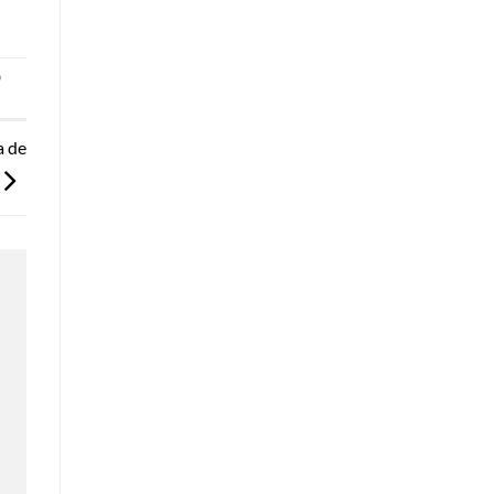
o
a de