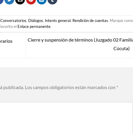
,
Conversatorios
,
Diálogos
,
Interés general
,
Rendición de cuentas
. Marque com
favorito el
Enlace permanente
.
Cierre y suspensión de términos (Juzgado 02 Famili
orarios
Cúcuta)
rá publicada.
Los campos obligatorios están marcados con
*