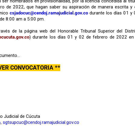
er nombrados en provisionalidad, por la licencia concedida al titu
brero de 2022, que hagan saber su aspiración de manera escrita y 
ónico
csjadocuc@cendoj.ramajudicial.gov.co
durante los días 01 y 
 de 8:00 am a 5:00 pm.
ravés de la página web del Honorable Tribunal Superior del Distri
ecucuta.gov.co
) durante los días 01 y 02 de febrero de 2022 en 
documento…
 VER CONVOCATORIA **
to Judicial de Cúcuta
o
,
sgtsupcuc@cendoj.ramajudicial.gov.co