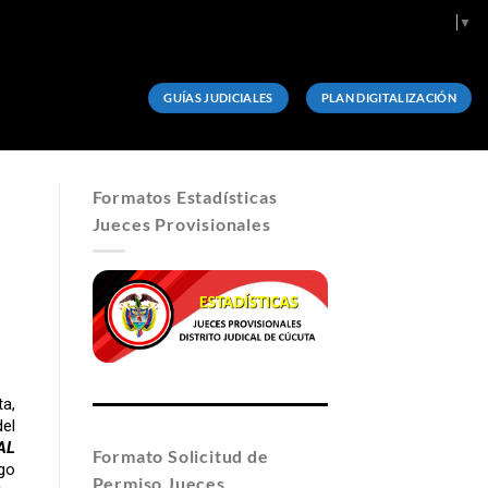
Select Language
▼
GUÍAS JUDICIALES
PLAN DIGITALIZACIÓN
Formatos Estadísticas
Jueces Provisionales
a,
el
AL
Formato Solicitud de
go
Permiso Jueces