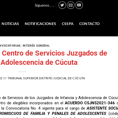
Síguenos . . .
NOTICIAS
NOTIFICACIONES
CSSPA
CONTACTO
NVOCATORIAS
,
INTERÉS GENERAL
 Centro de Servicios Juzgados de
y Adolescencia de Cúcuta
22
BY
TRIBUNAL SUPERIOR DISTRITO JUDICIAL DE CÚCUTA
de Servicios de los Juzgados de Infancia y Adolescencia de Cúcut
ro de elegibles incorporados en el
ACUERDO CSJNS2021-346
d
la Convocatoria No. 4 vigente para el cargo de
ASISTENTE SOCI
ROMISCUOS DE FAMILIA Y PENALES DE ADOLESCENTES
(códi