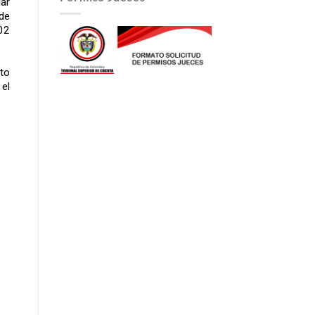
lar
de
02
to
el