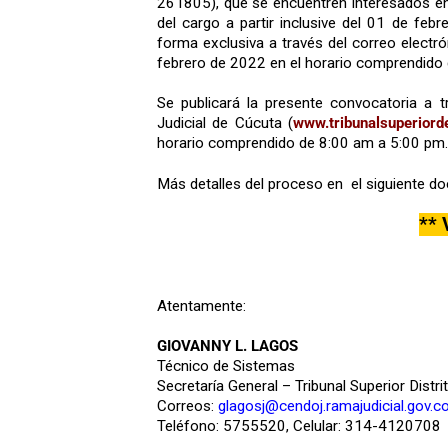
261805), que se encuentren interesados en s
del cargo a partir inclusive del 01 de fe
forma exclusiva a través del correo electr
febrero de 2022 en el horario comprendido
Se publicará la presente convocatoria a t
Judicial de Cúcuta (
www.tribunalsuperiord
horario comprendido de 8:00 am a 5:00 pm.
Más detalles del proceso en el siguiente 
**
Atentamente:
GIOVANNY L. LAGOS
Técnico de Sistemas
Secretaría General – Tribunal Superior Distri
Correos:
glagosj@cendoj.ramajudicial.gov.c
Teléfono: 5755520, Celular: 314-4120708