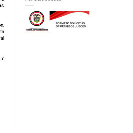
as
n,
ta
al
 y