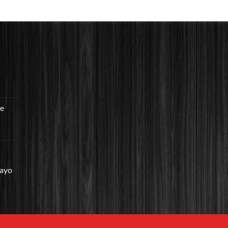
re
mayo