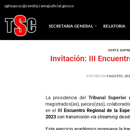
sgtsupcuc@cendoj.ramajudicial.gov.co
SECRETARIA GENERAL
RELATORIA
CORTE SUPR
Invitación: III Encuent
POSTED ON
9 AGOSTO, 20
La presidencia del
Tribunal Superior 
magistrados(as), jueces(zas), colaborado
en el
III
Encuentro Regional de la Espe
2023
con transmisión vía
streaming
desde
Este ejercicio académico promueve la tran