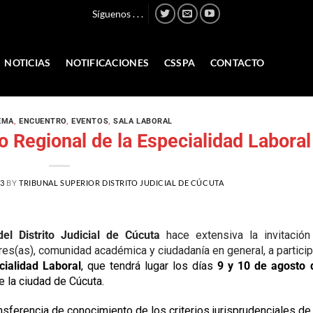
Síguenos . . .
NOTICIAS
NOTIFICACIONES
CSSPA
CONTACTO
EMA
,
ENCUENTRO
,
EVENTOS
,
SALA LABORAL
ro Regional de la Especialidad Laboral
23
BY
TRIBUNAL SUPERIOR DISTRITO JUDICIAL DE CÚCUTA
del Distrito Judicial de Cúcuta
hace extensiva la invitación
res(as), comunidad académica y ciudadanía en general, a particip
cialidad Laboral
,
que tendrá lugar los días
9 y 10 de agosto 
 la ciudad de Cúcuta.
sferencia de conocimiento de los criterios jurisprudenciales de 