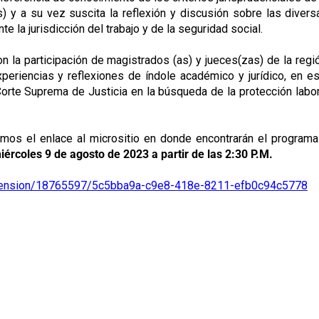
) y a su vez suscita la reflexión y discusión sobre las divers
e la jurisdicción del trabajo y de la seguridad social.
on la participación de magistrados (as) y jueces(zas) de la regió
periencias y reflexiones de índole académico y jurídico, en es
Corte Suprema de Justicia en la búsqueda de la protección labor
iamos el enlace al micrositio en donde encontrarán el programa
iércoles 9 de agosto de 2023 a partir de las 2:30 P.M.
extension/18765597/5c5bba9a-c9e8-418e-8211-efb0c94c5778