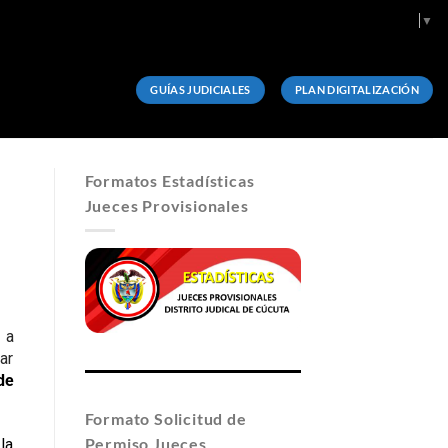
Select Language
▼
GUÍAS JUDICIALES
PLAN DIGITALIZACIÓN
Formatos Estadísticas
Jueces Provisionales
 a
ar
de
Formato Solicitud de
Permiso Jueces
la