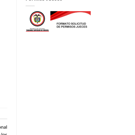
onal
 los