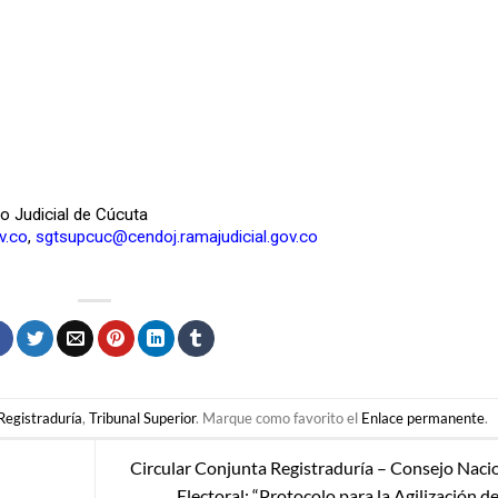
to Judicial de Cúcuta
v.co
,
sgtsupcuc@cendoj.ramajudicial.gov.co
Registraduría
,
Tribunal Superior
. Marque como favorito el
Enlace permanente
.
Circular Conjunta Registraduría – Consejo Naci
Electoral: “Protocolo para la Agilización de