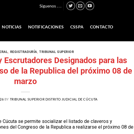
Síguenos . . .
NOTICIAS
NOTIFICACIONES
CSSPA
CONTACTO
ERAL
,
REGISTRADURÍA
,
TRIBUNAL SUPERIOR
y Escrutadores Designados para las
so de la Republica del próximo 08 de
marzo
26
BY
TRIBUNAL SUPERIOR DISTRITO JUDICIAL DE CÚCUTA
de Cúcuta se permite socializar el listado de claveros y
nes del Congreso de la Republica a realizarse el próximo 08 de