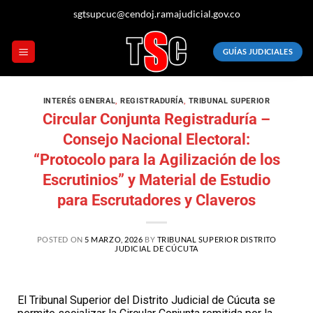
sgtsupcuc@cendoj.ramajudicial.gov.co
GUÍAS JUDICIALES
INTERÉS GENERAL
,
REGISTRADURÍA
,
TRIBUNAL SUPERIOR
Circular Conjunta Registraduría –
Consejo Nacional Electoral:
“Protocolo para la Agilización de los
Escrutinios” y Material de Estudio
para Escrutadores y Claveros
POSTED ON
5 MARZO, 2026
BY
TRIBUNAL SUPERIOR DISTRITO
JUDICIAL DE CÚCUTA
El Tribunal Superior del Distrito Judicial de Cúcuta se