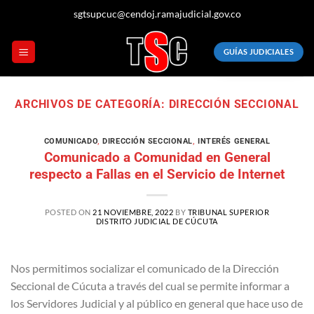
Saltar
sgtsupcuc@cendoj.ramajudicial.gov.co
al
contenido
GUÍAS JUDICIALES
ARCHIVOS DE CATEGORÍA:
DIRECCIÓN SECCIONAL
COMUNICADO
,
DIRECCIÓN SECCIONAL
,
INTERÉS GENERAL
Comunicado a Comunidad en General
respecto a Fallas en el Servicio de Internet
POSTED ON
21 NOVIEMBRE, 2022
BY
TRIBUNAL SUPERIOR
DISTRITO JUDICIAL DE CÚCUTA
Nos permitimos socializar el comunicado de la Dirección
Seccional de Cúcuta a través del cual se permite informar a
los Servidores Judicial y al público en general que hace uso de