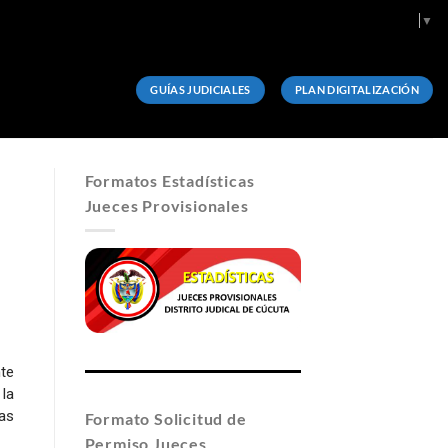
Select Language
▼
GUÍAS JUDICIALES
PLAN DIGITALIZACIÓN
Formatos Estadísticas
Jueces Provisionales
te
la
tas
Formato Solicitud de
Permiso Jueces