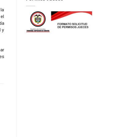
la
el
tía
d y
ar
es