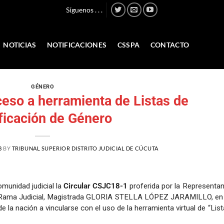
Síguenos . . .
NOTICIAS
NOTIFICACIONES
CSSPA
CONTACTO
GÉNERO
ceso a herramienta de Listas de
ficación de Género
8
BY
TRIBUNAL SUPERIOR DISTRITO JUDICIAL DE CÚCUTA
munidad judicial la
Circular CSJC18-1
proferida por la Representan
a Rama Judicial, Magistrada GLORIA STELLA LÓPEZ JARAMILLO, en 
e la nación a vincularse con el uso de la herramienta virtual de “Lis