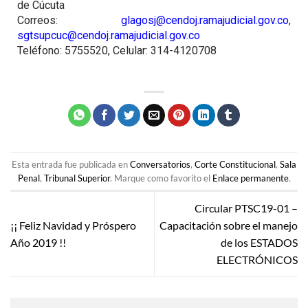
de Cúcuta
Correos:
glagosj@cendoj.ramajudicial.gov.co
,
sgtsupcuc@cendoj.ramajudicial.gov.co
Teléfono: 5755520, Celular: 314-4120708
Esta entrada fue publicada en
Conversatorios
,
Corte Constitucional
,
Sala
Penal
,
Tribunal Superior
. Marque como favorito el
Enlace permanente
.
Circular PTSC19-01 –
¡¡ Feliz Navidad y Próspero
Capacitación sobre el manejo
Año 2019 !!
de los ESTADOS
ELECTRÓNICOS