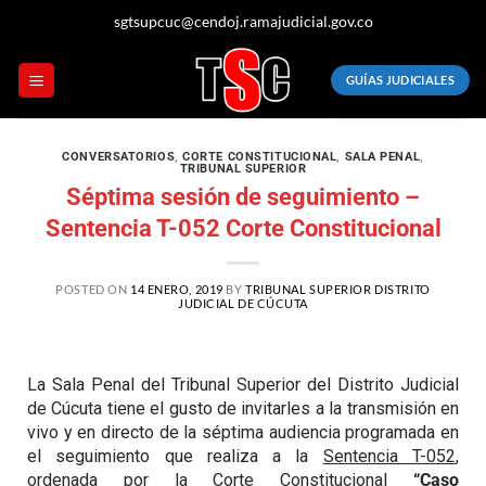
sgtsupcuc@cendoj.ramajudicial.gov.co
GUÍAS JUDICIALES
CONVERSATORIOS
,
CORTE CONSTITUCIONAL
,
SALA PENAL
,
TRIBUNAL SUPERIOR
Séptima sesión de seguimiento –
Sentencia T-052 Corte Constitucional
POSTED ON
14 ENERO, 2019
BY
TRIBUNAL SUPERIOR DISTRITO
JUDICIAL DE CÚCUTA
La Sala Penal del Tribunal Superior del Distrito Judicial
de Cúcuta tiene el gusto de invitarles a la transmisión en
vivo y en directo de la séptima audiencia programada en
el seguimiento que realiza a la
Sentencia T-052
,
ordenada por la Corte Constitucional
“Caso