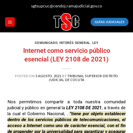
sgtsupcuc@cendoj.ramajudicial.gov.co
GUÍAS JUDICIALES
COMUNICADO
,
INTERÉS GENERAL
,
LEY
Internet como servicio público
esencial (LEY 2108 de 2021)
POSTED ON
3 AGOSTO, 2021
BY
TRIBUNAL SUPERIOR DISTRITO
JUDICIAL DE CÚCUTA
Nos permitimos compartir a toda nuestra comunidad
judicial y público en general la
LEY 2108 DE 2021
, a través de
la cual el Gobierno Nacional, …
”tiene por objeto establecer
dentro de los servicios públicos de telecomunicaciones, el
acceso a Internet como uno de carácter esencial, con el fin
de propender por la universalidad para garantizar y asegurar