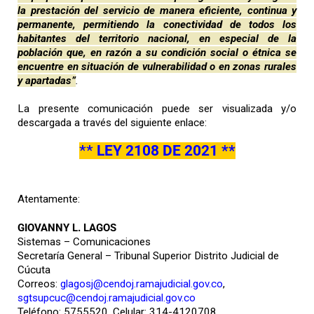
la prestación del servicio de manera eficiente, continua y
permanente, permitiendo la conectividad de todos los
habitantes del territorio nacional, en especial de la
población que, en razón a su condición social o étnica se
encuentre en situación de vulnerabilidad o en zonas rurales
y apartadas”
.
La presente comunicación puede ser visualizada y/o
descargada a través del siguiente enlace:
**
LEY 2108 DE 2021 **
Atentamente:
GIOVANNY L. LAGOS
Sistemas – Comunicaciones
Secretaría General – Tribunal Superior Distrito Judicial de
Cúcuta
Correos:
glagosj@cendoj.ramajudicial.gov.co
,
sgtsupcuc@cendoj.ramajudicial.gov.co
Teléfono: 5755520, Celular: 314-4120708